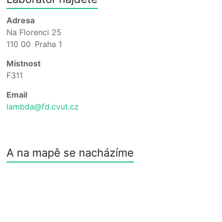
aplikované
Adresa
matematiky
Na Florenci 25
v
110 00 Praha 1
dopravě
a
Místnost
logistice
F311
Email
lambda@fd.cvut.cz
A na mapě se nacházíme