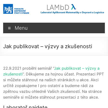
Skip
to
content
LAMbDΛ
Menu
–
Laboratoř
Jak publikovat – výzvy a zkušenosti
aplikované
matematiky
v
22.9.2021 proběhl seminář “
Jak publikovat – výzvy a
zkušenosti
”. Děkujeme za hojnou účast. Prezentaci PPT
dopravě
si můžete stáhnout na našich stránkách u akce. Akci
určitě zopakujeme I pro ostatní a budeme rádi za
a
zpětnou vazbu ohledně Vašich zkušeností. Na stránce
logistice
semináře si můžete stáhnout prezentaci z této akce.
Laboratoř najdete
Laboratoř