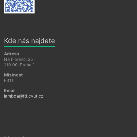
Kde nás najdete
Adresa
Na Florenci 25
110 00 Praha 1
Místnost
F311
Email
lambda@fd.cvut.cz